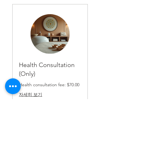
Health Consultation
(Only)
Health consultation fee: $70.00
자세히 보기
30분
from
from 60
60
예약하기