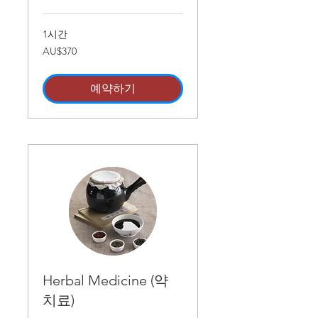
1시간
370
AU$370
호
주
달
러
예약하기
Herbal Medicine (약
치료)