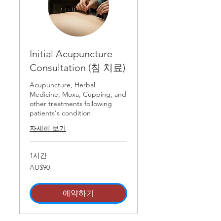
Initial Acupuncture
Consultation (침 치료)
Acupuncture, Herbal
Medicine, Moxa, Cupping, and
other treatments following
patients's condition
자세히 보기
1시간
90
AU$90
호
주
달
러
예약하기