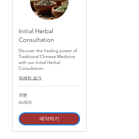
Initial Herbal
Consultation
Discover the healing power of
Traditional Chinese Medicine
with our Initial Herbal
Consultation.
자세히 보기
30분
70
AU$70
호
주
달
러
예약하기