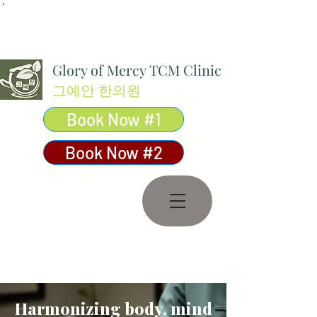
Call Us Today:
03 8590 8080
contact@gmcm.com.au
Glory of Mercy TCM Clinic
그예안 한의원
Book Now #1
Book Now #2
Harmonizing body, mind