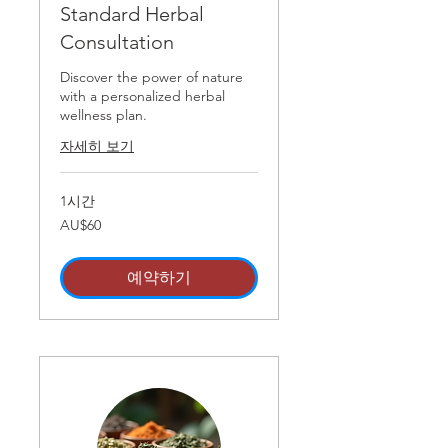
Standard Herbal
Consultation
Discover the power of nature
with a personalized herbal
wellness plan.
자세히 보기
1시간
60
AU$60
호
주
달
러
예약하기