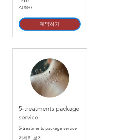
1시간
80
AU$80
호
주
달
러
예약하기
5-treatments package
service
5-treatments package service
자세히 보기