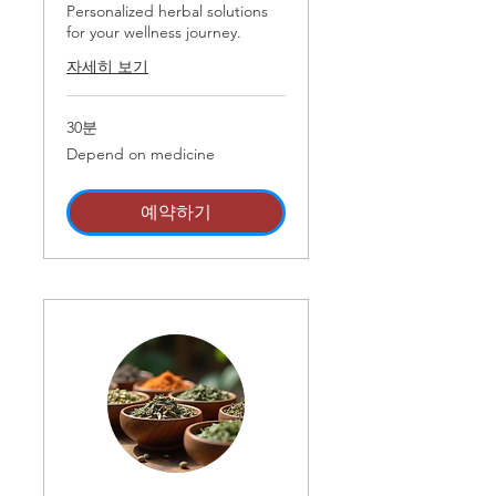
Personalized herbal solutions
for your wellness journey.
자세히 보기
30분
Depend
Depend on medicine
on
medicine
예약하기